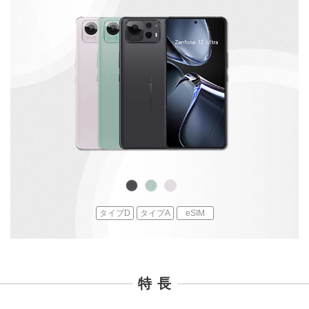
タイプD
タイプA
eSIM
特 長