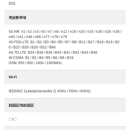
対応
周波数帯域
5G NR: n1 / n2 / n3 / n5 / n7 / n8 / n12 / n18 / n20 / n25 / n26 / n28 / n38 /
n40 / n41 / n48 / n66 / n77 / n78 / n79
4G FDD-LTE: B1 / B2 / B3 / B4 / B5 / B7 / B8 / B12 / B17 / B18 / B19 / B2
0 / B25 / B26 / B28 / B32 / B66
4G TD-LTE: B34 / B38 / B39 / B40 / B41 / B42 / B43 / B48
W-CDMA: B1 / B2 / B4 / B5 / B6 / B8 / B19
GSM: 850 / 900 / 1800 / 1900MHz
Wi-Fi
IEEE802.11a/b/g/n/ac/ax/be (2.4GHz / 5GHz / 6GHz)
顔認証/指紋認証
〇/〇