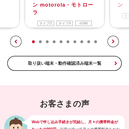
ン motorola・モトロー
ン 
ラ
タ
タイプD
タイプA
eSIM
取り扱い端末・動作確認済み端末一覧
お客さまの声
Webで申し込み手続きが完結し、月々の携帯料金が