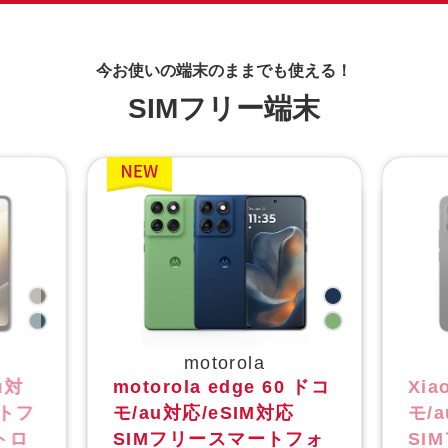
今お使いの端末のままでも使える！
SIMフリー端末
motorola
u対
motorola edge 60 ドコ
Xia
ートフ
モ/au対応/eSIM対応
モ/
モトロ
SIMフリースマートフォ
SI