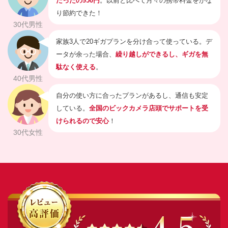
たったの950円
。以前と比べて月々の携帯料金をかな
り節約できた！
30代男性
家族3人で20ギガプランを分け合って使っている。デ
ータが余った場合、
繰り越しができるし、ギガを無
駄なく使える
。
40代男性
自分の使い方に合ったプランがあるし、通信も安定
している。
全国のビックカメラ店頭でサポートを受
けられるので安心
！
30代女性