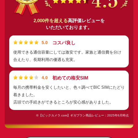
2,000件を超える
高評価レビューを
いただいております。
コスパ良し
5.0
使用できる通信容量にしては激安です。家族と通信費を分け
合えたり、長期利用の優遇も充実。
初めての格安SIM
4.0
毎月の携帯料金を安くしたいと、色々調べてBIC SIMにたどり
着きました。
店頭での手続きができるところが安心感がありました。
※【ビックカメラ.com】ギガプラン商品レビュー：2025年6月時点