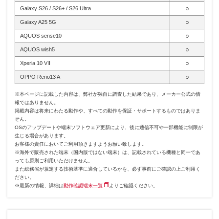
○
Galaxy S26 / S26+ / S26 Ultra
○
Galaxy A25 5G
○
AQUOS sense10
○
AQUOS wish5
○
Xperia 10 VII
○
OPPO Reno13 A
※本ページに記載した内容は、弊社が独自に調査した結果であり、メーカー公式の情
報ではありません。
掲載内容は将来にわたる動作や、すべての動作を保証・サポートするものではありま
せん。
OSのアップデートや端末ソフトウェア更新により、後に通信不可や一部機能に制限が
生じる場合があります。
お客様の責任においてご利用頂きますようお願い致します。
※海外で販売された端末（国内版ではない端末）は、記載されている機種と同一であ
っても原則ご利用いただけません。
また総務省が規定する技術基準に適合しているかを、必ず事前にご確認の上ご利用く
ださい。
※最新の情報、詳細は
動作確認端末一覧
よりご確認ください。