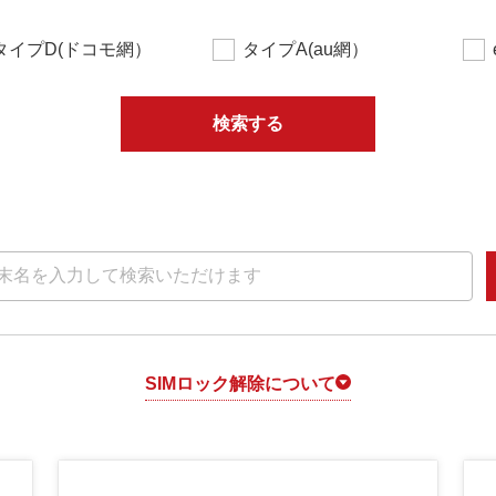
タイプD(ドコモ網）
タイプA(au網）
検索する
SIMロック解除について