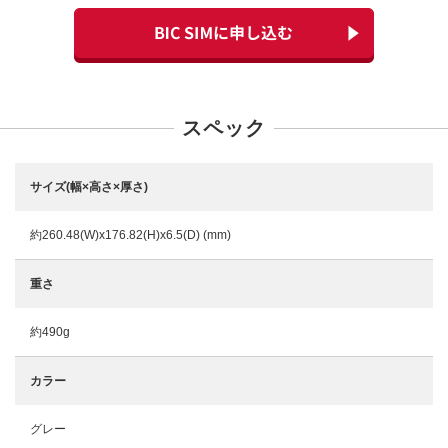
スペック
サイズ(幅×高さ×厚さ)
約260.48(W)x176.82(H)x6.5(D) (mm)
重さ
約490g
カラー
グレー