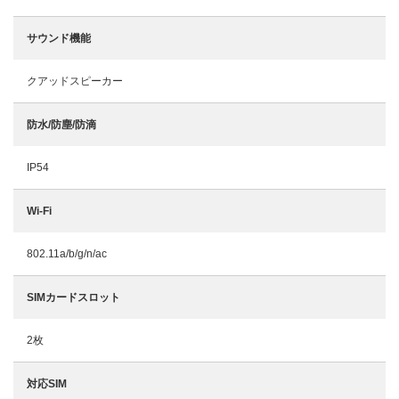
サウンド機能
クアッドスピーカー
防水/防塵/防滴
IP54
Wi-Fi
802.11a/b/g/n/ac
SIMカードスロット
2枚
対応SIM