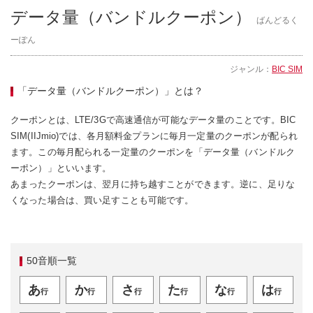
データ量（バンドルクーポン）
ばんどるく
ーぽん
ジャンル：
BIC SIM
「データ量（バンドルクーポン）」とは？
クーポンとは、LTE/3Gで高速通信が可能なデータ量のことです。BIC
SIM(IIJmio)では、各月額料金プランに毎月一定量のクーポンが配られ
ます。この毎月配られる一定量のクーポンを「データ量（バンドルク
ーポン）」といいます。
あまったクーポンは、翌月に持ち越すことができます。逆に、足りな
くなった場合は、買い足すことも可能です。
50音順一覧
あ
か
さ
た
な
は
行
行
行
行
行
行