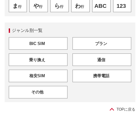
ま
や
ら
わ
ABC
123
行
行
行
行
ジャンル別一覧
BIC SIM
プラン
乗り換え
通信
格安SIM
携帯電話
その他
TOPに戻る