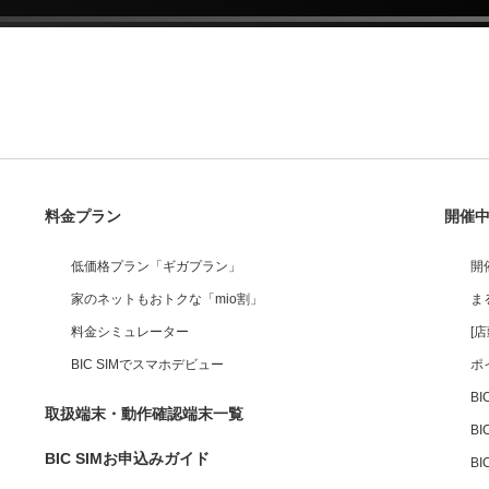
料金プラン
開催
低価格プラン「ギガプラン」
開
家のネットもおトクな「mio割」
ま
料金シミュレーター
[
BIC SIMでスマホデビュー
ポ
B
取扱端末・動作確認端末一覧
BI
BIC SIMお申込みガイド
B