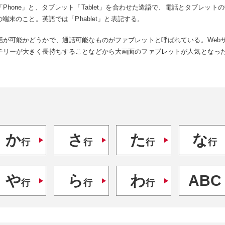
Phone」と、タブレット「Tablet」を合わせた造語で、電話とタブレッ
の端末のこと。英語では「Phablet」と表記する。
話が可能かどうかで、通話可能なものがファブレットと呼ばれている。Web
テリーが大きく長持ちすることなどから大画面のファブレットが人気となっ
か
さ
た
な
行
行
行
行
や
ら
わ
ABC
行
行
行