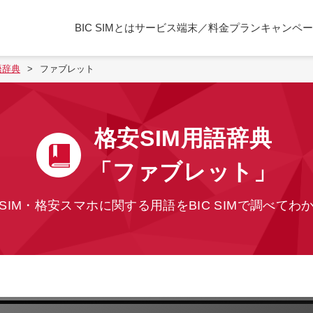
BIC SIMとは
サービス
端末／料金プラン
キャンペー
語辞典
ファブレット
格安SIM用語辞典
「ファブレット」
SIM・格安スマホに関する用語を
BIC SIMで調べてわ