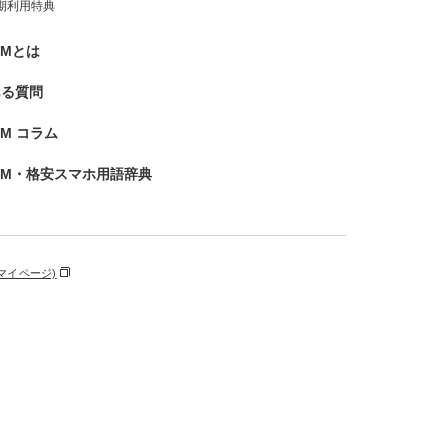
期利用特典
IMとは
ある質問
SIM コラム
IM・格安スマホ用語辞典
マイページ)