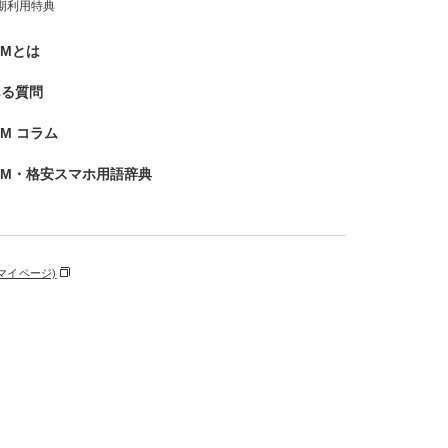
期利用特典
IMとは
ある質問
SIM コラム
IM・格安スマホ用語辞典
マイページ)