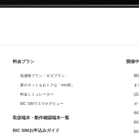
料金プラン
開催
低価格プラン「ギガプラン」
開
家のネットもおトクな「mio割」
ま
料金シミュレーター
[
BIC SIMでスマホデビュー
ポ
B
取扱端末・動作確認端末一覧
BI
BIC SIMお申込みガイド
B