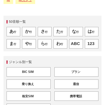
AI
AIカメラ
50音順一覧
あ
か
さ
た
な
は
行
行
行
行
行
行
ま
や
ら
わ
ABC
123
行
行
行
行
ジャンル別一覧
BIC SIM
プラン
乗り換え
通信
格安SIM
携帯電話