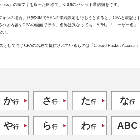
et Access」の頭文字を取った略称で、KDDIのパケット通信網をさす。
フォンの場合、格安SIMでAPNの接続設定を行おうとすると、CPAと表記
るべき内容をCPAの画面で行う。名称は異なっても「APN」「ユーザー名
ない。
として同じCPAの名称で提供されているものは「Closed Packet Acces
か
さ
た
な
行
行
行
行
や
ら
わ
ABC
行
行
行