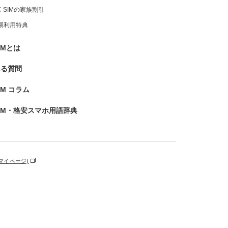
IC SIMの家族割引
期利用特典
IMとは
ある質問
SIM コラム
IM・格安スマホ用語辞典
マイページ)