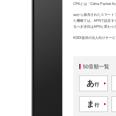
CPAとは「Cdma Pack
auから販売されたスマート
た機種では、APNで設定す
るべき項目はAPNと変わら
KDDI提供の法人向けサービス
50音順一覧
あ
行
ま
行