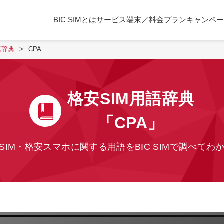
BIC SIMとは
サービス
端末／料金プラン
キャンペー
語辞典
CPA
格安SIM用語辞典
「CPA」
SIM・格安スマホに関する用語を
BIC SIMで調べてわ