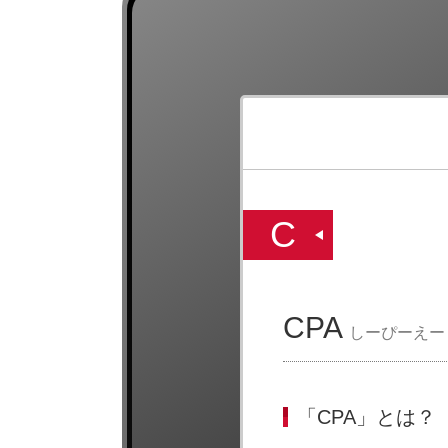
C
CPA
しーぴーえー
「CPA」とは？