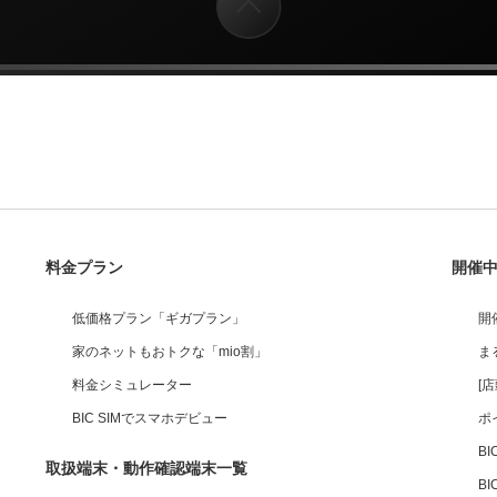
料金プラン
開催
低価格プラン「ギガプラン」
開
家のネットもおトクな「mio割」
ま
料金シミュレーター
[
BIC SIMでスマホデビュー
ポ
B
取扱端末・動作確認端末一覧
BI