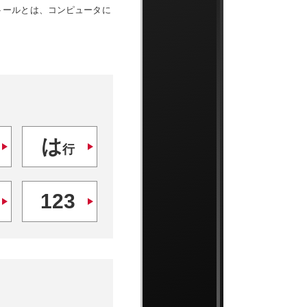
トールとは、コンピュータに
は
行
123