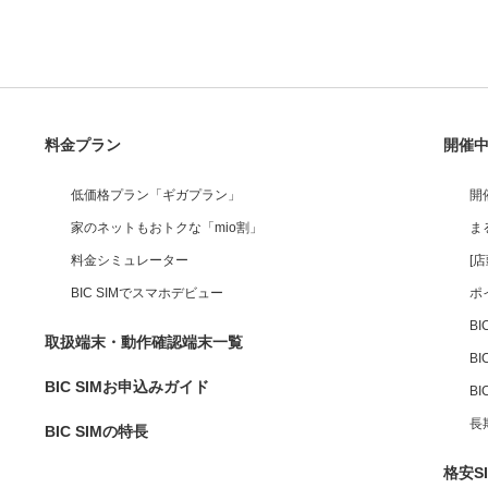
料金プラン
開催
低価格プラン「ギガプラン」
開
家のネットもおトクな「mio割」
ま
料金シミュレーター
[
BIC SIMでスマホデビュー
ポ
B
取扱端末・動作確認端末一覧
BI
BIC SIMお申込みガイド
B
長
BIC SIMの特長
格安S