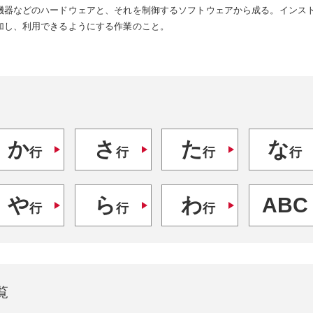
機器などのハードウェアと、それを制御するソフトウェアから成る。インス
加し、利用できるようにする作業のこと。
か
さ
た
な
行
行
行
行
や
ら
わ
ABC
行
行
行
覧