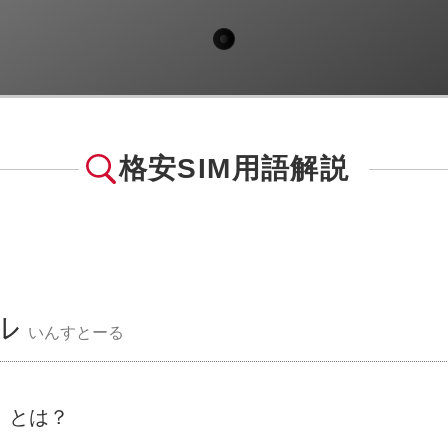
格安SIM用語解説
ル
いんすとーる
」とは？