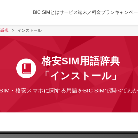
BIC SIMとは
サービス
端末／料金プラン
キャンペー
語辞典
インストール
格安SIM用語辞典
「インストール」
SIM・格安スマホに関する用語を
BIC SIMで調べてわ