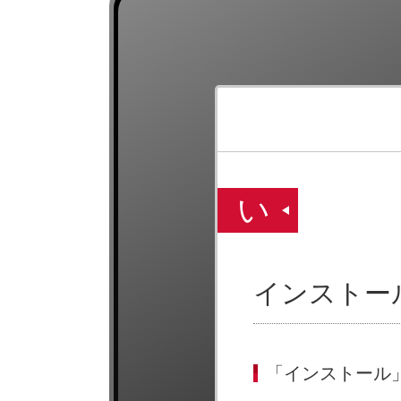
い
インストー
「インストール