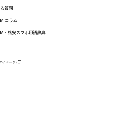
ある質問
SIM コラム
IM・格安スマホ用語辞典
マイページ)