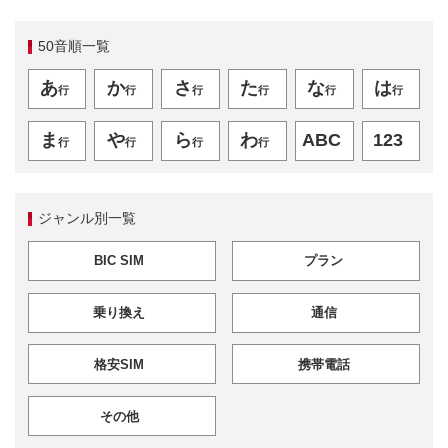
50音順一覧
あ
か
さ
た
な
は
行
行
行
行
行
行
ま
や
ら
わ
ABC
123
行
行
行
行
ジャンル別一覧
BIC SIM
プラン
乗り換え
通信
格安SIM
携帯電話
その他