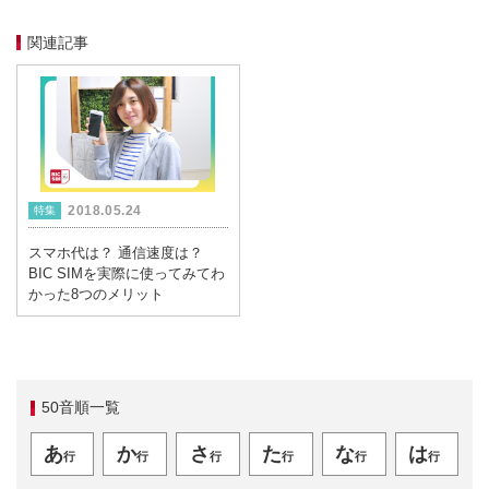
関連記事
2018.05.24
特集
スマホ代は？ 通信速度は？
BIC SIMを実際に使ってみてわ
かった8つのメリット
50音順一覧
あ
か
さ
た
な
は
行
行
行
行
行
行