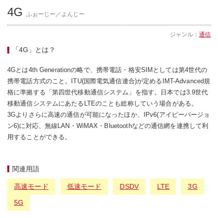
4G
ふぉーじー／よんじー
ジャンル：
通信
「4G」とは？
4Gとは4th Generationの略で、携帯電話・格安SIMとしては第4世代の
携帯電話方式のこと。ITU(国際電気通信連合)が定めるIMT-Advanced規
格に準拠する「第四世代移動通信システム」を指す。日本では3.9世代
移動通信システムにあたるLTEのことも総称していう場合がある。
3Gよりさらに高速の通信が可能になったほか、IPv6(アイピーバージョ
ン6)に対応、無線LAN・WiMAX・Bluetoothなどの通信網を連携して利
用することができる。
関連用語
高速モード
低速モード
DSDV
LTE
3G
5G