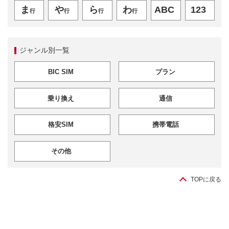
ま
や
ら
わ
ABC
123
行
行
行
行
ジャンル別一覧
BIC SIM
プラン
乗り換え
通信
格安SIM
携帯電話
その他
TOPに戻る