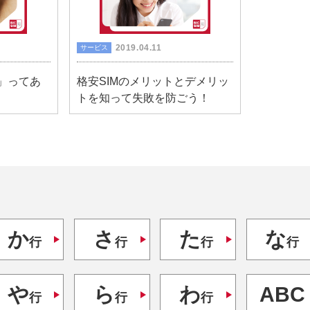
2019.04.11
サービス
り」ってあ
格安SIMのメリットとデメリッ
トを知って失敗を防ごう！
か
さ
た
な
行
行
行
行
や
ら
わ
ABC
行
行
行