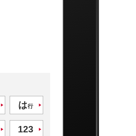
は
行
123