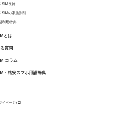
C SIM長特
IC SIMの家族割引
期利用特典
IMとは
ある質問
SIM コラム
IM・格安スマホ用語辞典
マイページ)