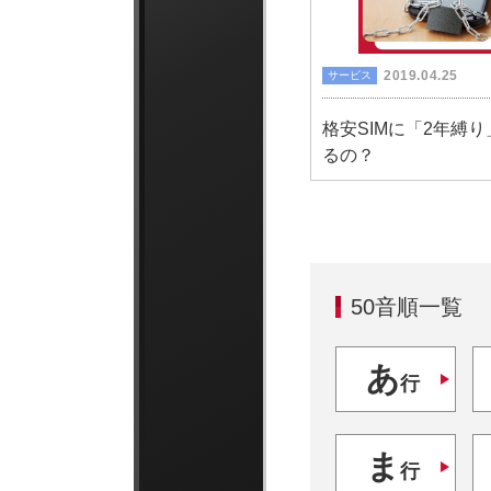
2019.04.25
サービス
格安SIMに「2年縛
るの？
50音順一覧
あ
行
ま
行