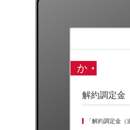
か
解約調定金
「解約調定金（