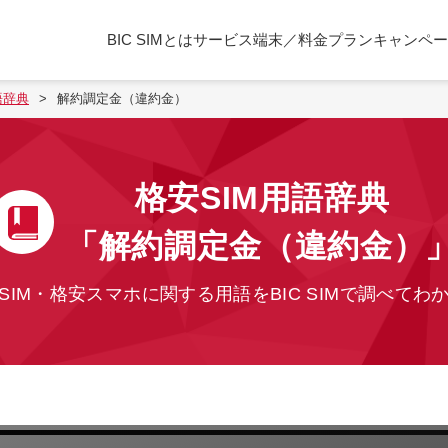
BIC SIMとは
サービス
端末／料金プラン
キャンペー
語辞典
解約調定金（違約金）
格安SIM用語辞典
「解約調定金（違約金）
SIM・格安スマホに関する用語を
BIC SIMで調べてわ