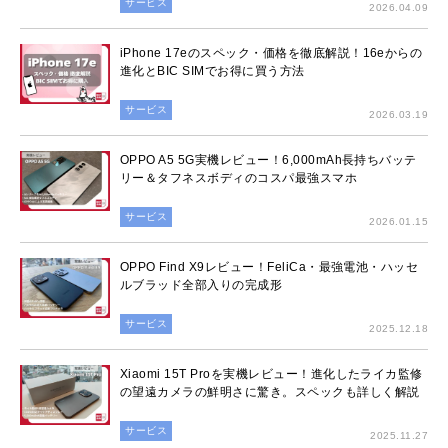
サービス
2026.04.09
iPhone 17eのスペック・価格を徹底解説！16eからの
進化とBIC SIMでお得に買う方法
サービス
2026.03.19
OPPO A5 5G実機レビュー！6,000mAh長持ちバッテ
リー＆タフネスボディのコスパ最強スマホ
サービス
2026.01.15
OPPO Find X9レビュー！FeliCa・最強電池・ハッセ
ルブラッド全部入りの完成形
サービス
2025.12.18
Xiaomi 15T Proを実機レビュー！進化したライカ監修
の望遠カメラの鮮明さに驚き。スペックも詳しく解説
サービス
2025.11.27