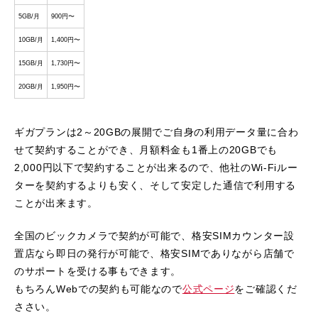
5GB/月
900円〜
10GB/月
1,400円〜
15GB/月
1,730円〜
20GB/月
1,950円〜
ギガプランは2～20GBの展開でご自身の利用データ量に合わ
せて契約することができ、月額料金も1番上の20GBでも
2,000円以下で契約することが出来るので、他社のWi-Fiルー
ターを契約するよりも安く、そして安定した通信で利用する
ことが出来ます。
全国のビックカメラで契約が可能で、格安SIMカウンター設
置店なら即日の発行が可能で、格安SIMでありながら店舗で
のサポートを受ける事もできます。
もちろんWebでの契約も可能なので
公式ページ
をご確認くだ
ささい。