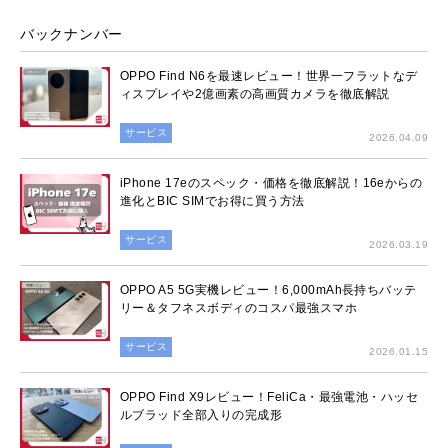
バックナンバー
OPPO Find N6を最速レビュー！世界一フラットなデ
ィスプレイや2億画素の高画質カメラを徹底解説
サービス
2026.04.09
iPhone 17eのスペック・価格を徹底解説！16eからの
進化とBIC SIMでお得に買う方法
サービス
2026.03.19
OPPO A5 5G実機レビュー！6,000mAh長持ちバッテ
リー＆タフネスボディのコスパ最強スマホ
サービス
2026.01.15
OPPO Find X9レビュー！FeliCa・最強電池・ハッセ
ルブラッド全部入りの完成形