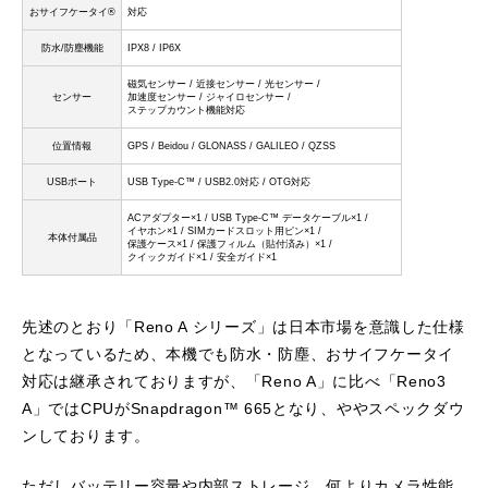
おサイフケータイ®
対応
防水/防塵機能
IPX8 / IP6X
磁気センサー / 近接センサー / 光センサー /
センサー
加速度センサー / ジャイロセンサー /
ステップカウント機能対応
位置情報
GPS / Beidou / GLONASS / GALILEO / QZSS
USBポート
USB Type-C™ / USB2.0対応 / OTG対応
ACアダプター×1 / USB Type-C™ データケーブル×1 /
イヤホン×1 / SIMカードスロット用ピン×1 /
本体付属品
保護ケース×1 / 保護フィルム（貼付済み）×1 /
クイックガイド×1 / 安全ガイド×1
先述のとおり「Reno A シリーズ」は日本市場を意識した仕様
となっているため、本機でも防水・防塵、おサイフケータイ
対応は継承されておりますが、「Reno A」に比べ「Reno3
A」ではCPUがSnapdragon™ 665となり、ややスペックダウ
ンしております。
ただしバッテリー容量や内部ストレージ、何よりカメラ性能