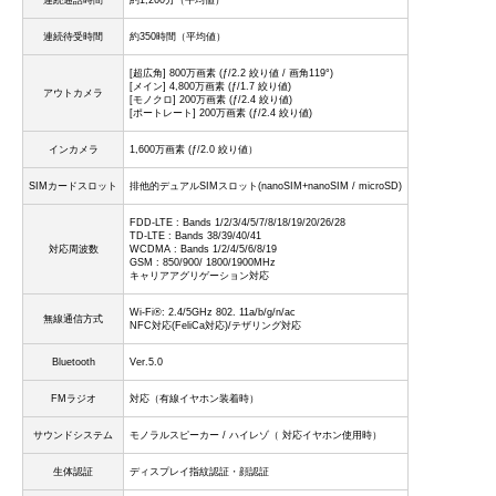
連続待受時間
約350時間（平均値）
[超広角] 800万画素 (ƒ/2.2 絞り値 / 画角119°)
[メイン] 4,800万画素 (ƒ/1.7 絞り値)
アウトカメラ
[モノクロ] 200万画素 (ƒ/2.4 絞り値)
[ポートレート] 200万画素 (ƒ/2.4 絞り値)
インカメラ
1,600万画素 (ƒ/2.0 絞り値）
SIMカードスロット
排他的デュアルSIMスロット(nanoSIM+nanoSIM / microSD)
FDD-LTE : Bands 1/2/3/4/5/7/8/18/19/20/26/28
TD-LTE : Bands 38/39/40/41
対応周波数
WCDMA : Bands 1/2/4/5/6/8/19
GSM : 850/900/ 1800/1900MHz
キャリアアグリゲーション対応
Wi-Fi®: 2.4/5GHz 802. 11a/b/g/n/ac
無線通信方式
NFC対応(FeliCa対応)/テザリング対応
Bluetooth
Ver.5.0
FMラジオ
対応（有線イヤホン装着時）
サウンドシステム
モノラルスピーカー / ハイレゾ（ 対応イヤホン使用時）
生体認証
ディスプレイ指紋認証・顔認証