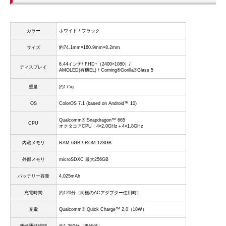
カラー
ホワイト / ブラック
サイズ
約74.1mm×160.9mm×8.2mm
6.44インチ/ FHD+（2400×1080）/
ディスプレイ
AMOLED(有機EL) / Corning®Gorilla®Glass 5
重量
約175g
OS
ColorOS 7.1 (based on Android™ 10)
Qualcomm® Snapdragon™ 665
CPU
オクタコアCPU：4×2.0GHz＋4×1.8GHz
内蔵メモリ
RAM 6GB / ROM 128GB
外部メモリ
microSDXC 最大256GB
バッテリー容量
4,025mAh
充電時間
約120分（同梱のACアダプター使用時）
充電
Qualcomm® Quick Charge™ 2.0（18W）
連続通話時間
約1,260分（平均値）