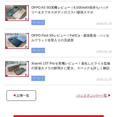
OPPO A5 5G実機レビュー！6,000mAh長持ちバッテ
リー＆タフネスボディのコスパ最強スマホ
サービス
2026.01.15
OPPO Find X9レビュー！FeliCa・最強電池・ハッセ
ルブラッド全部入りの完成形
サービス
2025.12.18
Xiaomi 15T Proを実機レビュー！進化したライカ監修
の望遠カメラの鮮明さに驚き。スペックも詳しく解説
サービス
2025.11.27
バックナンバー一覧
記事一覧