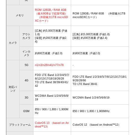
ROM 128GB／RAM 4GB
（最大8GBまで拡張可能）
ROM 128GB／RAM 6GB （外部最大1TB
メモリ
（外部最大1TB microSD
microSDXCカード）
XCカード）
[広角] 約5,000万画素 (F値
アウト
1.8)
[広角] 約5,000万画素 (F値1.8)
カメラ
[深度] 約200万画素 (F値2.
[深度] 約200万画素 (F値2.4)
4)
カメラ
インカ
約800万画素（F値2.0)
約800万画素（F値2.0)
メラ
5G
n1/n3/n28/n41/n77/n78
-
FDD LTE Band 1/2/3/4/5/7/
FDD LTE Band 1/2/3/4/5/7/8/12/13/17/18/1
8/12/13/17/18/19/26/28
4G
9/26/28/66
TD LTE Band 38/39/40/41/
TD LTE Band 38/41
42
対応バ
ンド
WCDMA Band 1/2/4/5/6/8/
3G
WCDMA Band 1/2/4/5/6/8/19
19
850 / 900 / 1,800 / 1,900M
GSM
850 / 900 / 1,800 / 1,900MHz
Hz
ColorOS 13 （based on An
プラットフォーム
ColorOS 12 （based on Android™12）
droid™13）