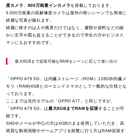
度カメラ
、
800万画素インカメラ
を搭載しております。
5,000万画素の高解像度カメラは屋外の暗いシーンでも簡単に
綺麗な写真が撮れます。
綺麗に映すのは人や風景だけではなく、書類や資料などの細
かい文字や図も捉えることができるので学生の方やビジネス
マンにもおすすめです。
最大8GBまで拡張可能なRAMをシーンに応じて使い分け
「OPPO A79 5G」は内臓ストレージ（ROM）128GB/内臓メ
モリ（RAM)4GBとローエンドスマホとして一般的な仕様とな
っております。
ここまでは先代モデルの「OPPO A77」と同じですが、
「OPPO A79 5G」は
最大8GBまでRAMを拡張
することが可
能です。
SNSやメールが中心の方は4GBのまま使用していただき、高
画質な動画視聴やゲームアプリを頻繁に行う方はRAM拡張す