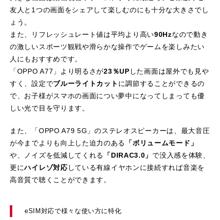
友人と1つの画面をシェアして楽しむのにも十分な大きさでし
ょう。
また、リフレッシュレート値は平均より高い
90Hz
なので動き
の激しいスポーツ観戦や滑らかな操作でゲームを楽しみたい
人にもおすすめです。
「OPPO A77」より明るさが
23％UP
した画面は屋外でも見や
すく、設定で
ブルーライトカット
に調節することができるの
で、お子様がスマホの画面につい夢中になってしまっても優
しい光で目を守ります。
また、「OPPO A79 5G」のステレオスピーカーは、最大音圧
が今までよりも向上した迫力のある
「ボリュームモード」
や、ノイズを低減してくれる
「DIRAC3.0」
で没入感を体験、
更に
ハイレゾ対応
している有線イヤホンに接続すれば音楽を
高音質で聴くことができます。
eSIM対応で様々な使い方に特化