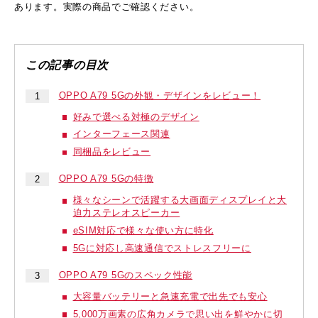
あります。実際の商品でご確認ください。
OPPO A79 5Gの外観・デザインをレビュー！
好みで選べる対極のデザイン
インターフェース関連
同梱品をレビュー
OPPO A79 5Gの特徴
様々なシーンで活躍する大画面ディスプレイと大
迫力ステレオスピーカー
eSIM対応で様々な使い方に特化
5Gに対応し高速通信でストレスフリーに
OPPO A79 5Gのスペック性能
大容量バッテリーと急速充電で出先でも安心
5,000万画素の広角カメラで思い出を鮮やかに切