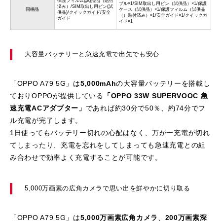
保護フィルム(試供品)（貼付
ブル×1/SIM取出し用ピン（試供品）×1/保護
済み）/SIM取出し用ピン(試
同梱品
ケース（試供品）×1/保護フィルム（試供品
供品)/クイックガイド/安全
（）貼付済み）×1/安全ガイド×1/クイックガ
ガイド
イド×1
大容量バッテリーと急速充電で出先でも安心
「OPPO A79 5G」は
5,000mAh
の大容量バッテリーを搭載し
ておりOPPOが提供している
「OPPO 33W SUPERVOOC 急
速充電ACアダプター」
であれば約30分で50％、約74分でフ
ル充電が完了します。
1日使ってもバッテリー切れの心配はなく、万が一充電が切れ
てしまったり、充電を忘れをしてしまっても急速充電との組
み合わせで効率よく充電することが可能です。
5,000万画素の広角カメラで思い出を鮮やかに切り取る
「OPPO A79 5G」は
5,000万画素広角カメラ
、
200万画素深