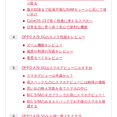
り取る
最大8GBまで拡張可能なRAMをシーンに応じて使
い分け
ColorOS 13で長く快適に使えるスマホへ
日常生活に寄り添う安心で便利な機能
OPPO A79 5Gのカメラ性能をレビュー
ズーム機能をレビュー
風景や料理の写真をレビュー
夜景モードをレビュー
OPPO A79 5Gはスマホデビューにおすすめ
スマホデビューは何歳から？
高スペックなのにスマホデビューには納得の価格
思い出の映え写真を全てスマホの中に
BIC SIMのギガプランでお得にスマホデビュー！
BIC SIMのみまもりパックでお子様のスマホを保
護する
OPPO A79 5Gをお得に購入する方法