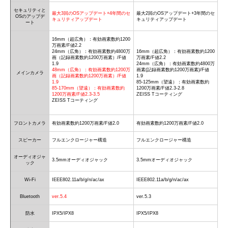
セキュリティと
最大3回のOSアップデート+4年間のセ
最大2回のOSアップデート+3年間のセ
OSのアップデ
キュリティアップデート
キュリティアップデート
ート
16mm（超広角）：有効画素数約1200
万画素/F値2.2
24mm（広角）：有効画素数約4800万
16mm（超広角）：有効画素数約1200
画（記録画素数約1200万画素）/F値
万画素/F値2.2
1.9
24mm（広角）：有効画素数約4800万
48mm（広角）：有効画素数約1200万
画素(記録画素数約1200万画素)/F値
メインカメラ
画（記録画素数約1200万画素）/F値
1.9
1.9
85-125mm（望遠）：有効画素数約
85-170mm（望遠）：有効画素数約
1200万画素/F値2.3-2.8
1200万画素/F値2.3-3.5
ZEISS Tコーティング
ZEISS Tコーティング
フロントカメラ
有効画素数約1200万画素/F値2.0
有効画素数約1200万画素/F値2.0
スピーカー
フルエンクロージャー構造
フルエンクロージャー構造
オーディオジャ
3.5mmオーディオジャック
3.5mmオーディオジャック
ック
Wi-Fi
IEEE802.11a/b/g/n/ac/ax
IEEE802.11a/b/g/n/ac/ax
Bluetooth
ver.5.4
ver.5.3
防水
IPX5/IPX8
IPX5/IPX8