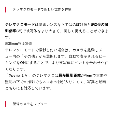
テレマクロモードで新しい世界を体験
テレマクロモード
は望遠レンズならではのぼけ感と
約2倍の撮
影倍率
(※)で被写体をより大きく、美しく捉えることができま
す。
※35mm判換算値
テレマクロモードで撮影したい場合は、カメラを起動しメニ
ュー内の「その他」から選択します。自動で表示されるピー
キングをONにすることで、より被写体にピントを合わせやす
くなります。
「Xperia 1 VI」のテレマクロは
最短撮影距離が4cm
で太陽や
照明の下での撮影でもスマホの影が入りにくく、写真と動画
どちらにも対応しています。
望遠カメラをレビュー