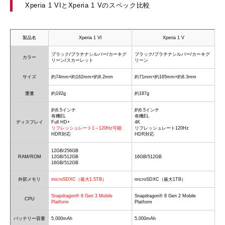
Xperia 1 VIとXperia 1 Vのスペック比較
製品名
Xperia 1 VI
Xperia 1 V
ブラック/プラチナシルバー/カーキグ
ブラック/プラチナシルバー/カーキグ
カラー
リーン/スカーレット
リーン
サイズ
約74mm×約162mm×約8.2mm
約71mm×約165mm×約8.3mm
重量
約192g
約187g
約6.5インチ
約6.5インチ
有機EL
有機EL
ディスプレイ
Full HD+
4K
リフレッシュレート1～120Hz可能
リフレッシュレート120Hz
HDR対応
HDR対応
12GB/256GB
RAM/ROM
12GB/512GB
16GB/512GB
16GB/512GB
外部メモリ
microSDXC（最大1.5TB）
microSDXC（最大1TB）
Snapdragon® 8 Gen 3 Mobile
Snapdragon® 8 Gen 2 Mobile
CPU
Platform
Platform
バッテリー容量
5,000mAh
5,000mAh