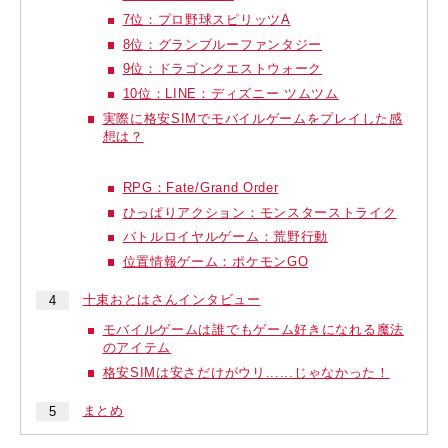
7位：プロ野球スピリッツA
8位：グランブルーファンタジー
9位：ドラゴンクエストウォーク
10位：LINE：ディズニー ツムツム
実際に格安SIMでモバイルゲームをプレイした感
想は？
RPG：Fate/Grand Order
ひっぱりアクション：モンスターストライク
バトルロイヤルゲーム：荒野行動
位置情報ゲーム：ポケモンGO
十束おとはさんインタビュー
モバイルゲームは誰でもゲーム好きになれる魔法
のアイテム
格安SIMは安さだけがウリ......じゃなかった！
まとめ