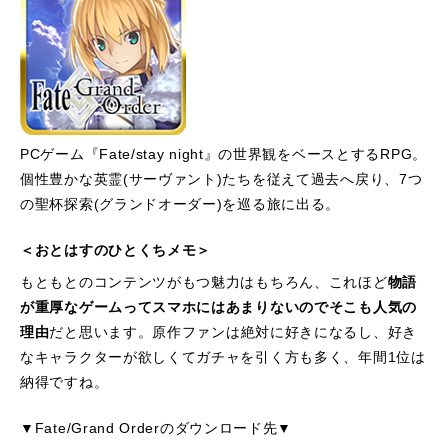
PCゲーム『Fate/stay night』の世界観をベースとするRPG。
個性豊かな英霊(サーヴァント)たちを従えて過去へ戻り、7つ
の聖杯探索(グランドオーダー)を巡る旅に出る。
＜おとはすのひとくちメモ＞
もともとのコンテンツがもつ魅力はもちろん、これほど
物語
が重厚なゲームってスマホにはあまりないのでそこも人気の
理由
だと思います。原作ファンは絶対に好きになるし、好き
なキャラクターが欲しくてガチャを引く方も多く、年間1位は
納得ですね。
▼Fate/Grand Orderのダウンロード先▼