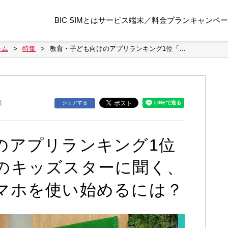
BIC SIMとは
サービス
端末／料金プラン
キャンペー
ラム
特集
教育・子ども向けのアプリランキング1位「…
8
シェアする
のアプリランキング1位
のキッズスターに聞く、
マホを使い始めるには？