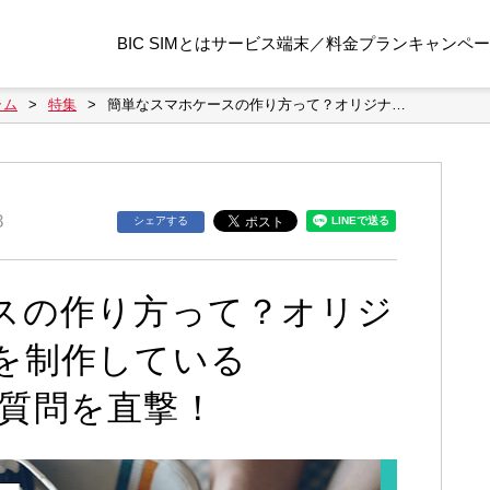
BIC SIMとは
サービス
端末／料金プラン
キャンペー
ラム
特集
簡単なスマホケースの作り方って？オリジナ…
8
シェアする
スの作り方って？オリジ
を制作している
0の質問を直撃！