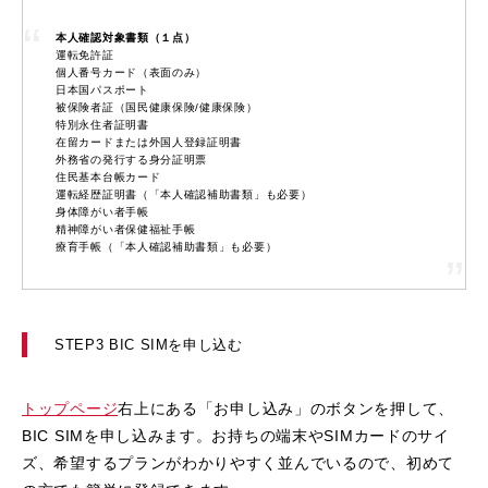
本人確認対象書類（１点）
運転免許証
個人番号カード（表面のみ）
日本国パスポート
被保険者証（国民健康保険/健康保険）
特別永住者証明書
在留カードまたは外国人登録証明書
外務省の発行する身分証明票
住民基本台帳カード
運転経歴証明書（「本人確認補助書類」も必要）
身体障がい者手帳
精神障がい者保健福祉手帳
療育手帳（「本人確認補助書類」も必要）
STEP3 BIC SIMを申し込む
トップページ
右上にある「お申し込み」のボタンを押して、
BIC SIMを申し込みます。お持ちの端末やSIMカードのサイ
ズ、希望するプランがわかりやすく並んでいるので、初めて