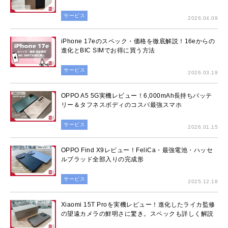
サービス
2026.04.09
iPhone 17eのスペック・価格を徹底解説！16eからの
進化とBIC SIMでお得に買う方法
サービス
2026.03.19
OPPO A5 5G実機レビュー！6,000mAh長持ちバッテ
リー＆タフネスボディのコスパ最強スマホ
サービス
2026.01.15
OPPO Find X9レビュー！FeliCa・最強電池・ハッセ
ルブラッド全部入りの完成形
サービス
2025.12.18
Xiaomi 15T Proを実機レビュー！進化したライカ監修
の望遠カメラの鮮明さに驚き。スペックも詳しく解説