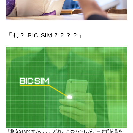
「む？ BIC SIM？？？？」
「格安SIMですか......。どれ、このわたしがデータ通信量を