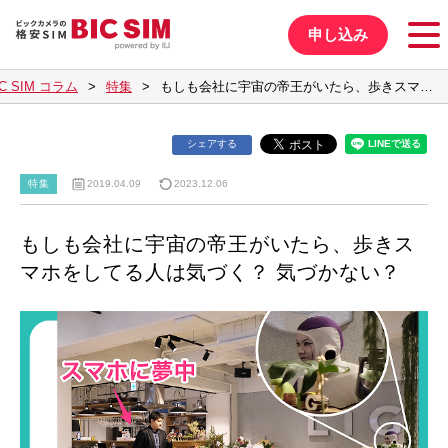
申し込み
IC SIM コラム
特集
もしも会社に宇宙の帝王がいたら、歩きスマ…
シェアする
特集
2019.04.09
2023.12.06
もしも会社に宇宙の帝王がいたら、歩きス
マホをしてる人は気づく？ 気づかない？