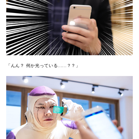
「んん？ 何か光っている......？？」